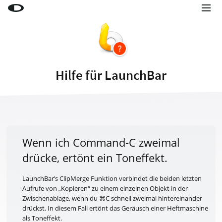
Little Snitch
Little Snitch Mini
Micro Snitch
Hilfe für LaunchBar
LaunchBar
Internet Access Policy Viewer
Mehr Produkte
Shop
Wenn ich Command-C zweimal
drücke, ertönt ein Toneffekt.
Support
Blog
LaunchBar’s ClipMerge Funktion verbindet die beiden letzten
Aufrufe von „Kopieren“ zu einem einzelnen Objekt in der
Zwischenablage, wenn du ⌘C schnell zweimal hintereinander
drückst. In diesem Fall ertönt das Geräusch einer Heftmaschine
als Toneffekt.