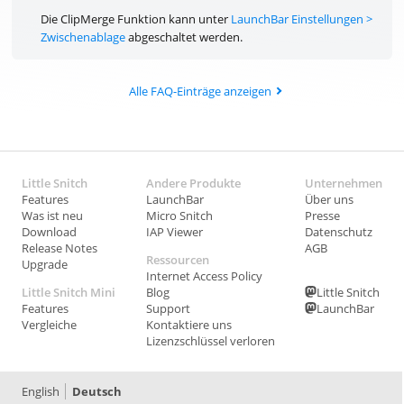
Die ClipMerge Funktion kann unter
LaunchBar Einstellungen >
Zwischenablage
abgeschaltet werden.
Alle FAQ-Einträge anzeigen
Little Snitch
Andere Produkte
Unternehmen
Features
LaunchBar
Über uns
Was ist neu
Micro Snitch
Presse
Download
IAP Viewer
Datenschutz
Release Notes
AGB
Ressourcen
Upgrade
Internet Access Policy
Little Snitch Mini
Blog
Little Snitch
Features
Support
LaunchBar
Vergleiche
Kontaktiere uns
Lizenzschlüssel verloren
English
Deutsch