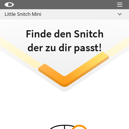
Menu
Little Snitch Mini
Little Snitch
Übersicht
Little Snitch Mini
Finde den Snitch
Vergleiche
Micro Snitch
Download
der zu dir passt!
LaunchBar
Internet Access Policy Viewer
Mehr Produkte
Shop
Support
Blog