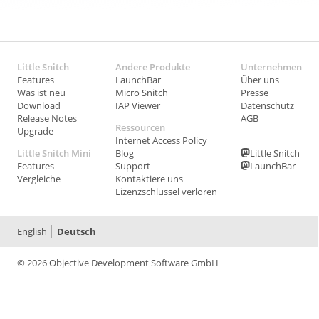
Little Snitch
Andere Produkte
Unternehmen
Features
LaunchBar
Über uns
Was ist neu
Micro Snitch
Presse
Download
IAP Viewer
Datenschutz
Release Notes
AGB
Ressourcen
Upgrade
Internet Access Policy
Little Snitch Mini
Blog
Little Snitch
Features
Support
LaunchBar
Vergleiche
Kontaktiere uns
Lizenzschlüssel verloren
English
Deutsch
© 2026 Objective Development Software GmbH