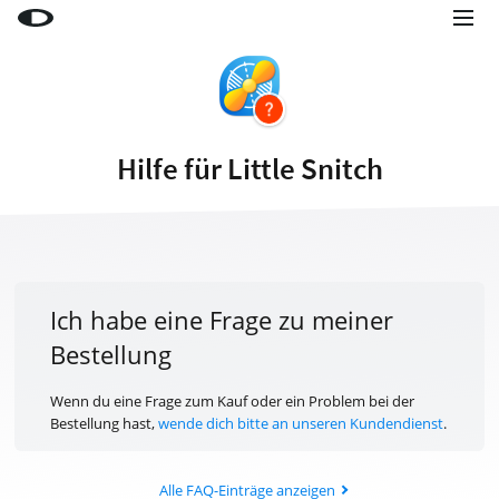
Little Snitch
Little Snitch Mini
Micro Snitch
Hilfe für Little Snitch
LaunchBar
Internet Access Policy Viewer
Mehr Produkte
Shop
Ich habe eine Frage zu meiner
Bestellung
Support
Blog
Wenn du eine Frage zum Kauf oder ein Problem bei der
Bestellung hast,
wende dich bitte an unseren Kundendienst
.
Alle FAQ-Einträge anzeigen