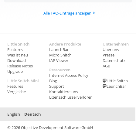
Alle FAQ-Einträge anzeigen
Little Snitch
Andere Produkte
Unternehmen
Features
LaunchBar
Über uns
Was ist neu
Micro Snitch
Presse
Download
IAP Viewer
Datenschutz
Release Notes
AGB
Ressourcen
Upgrade
Internet Access Policy
Little Snitch Mini
Blog
Little Snitch
Features
Support
LaunchBar
Vergleiche
Kontaktiere uns
Lizenzschlüssel verloren
English
Deutsch
© 2026 Objective Development Software GmbH