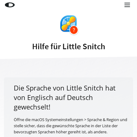
Little Snitch
Little Snitch Mini
Micro Snitch
Hilfe für Little Snitch
LaunchBar
Internet Access Policy Viewer
Mehr Produkte
Shop
Die Sprache von Little Snitch hat
von Englisch auf Deutsch
Support
gewechselt!
Blog
Öffne die macOS Systemeinstellungen > Sprache & Region und
stelle sicher, dass die gewünschte Sprache in der Liste der
bevorzugten Sprachen höher gereiht ist, als andere.