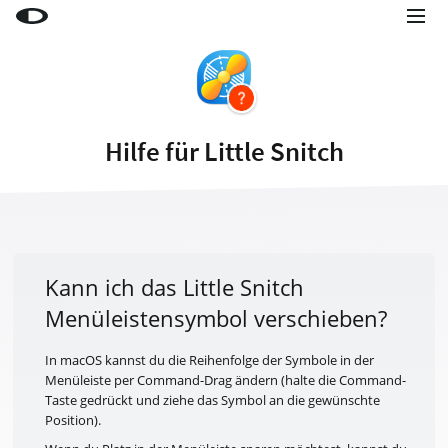
Little Snitch
Little Snitch Mini
Micro Snitch
Hilfe für Little Snitch
LaunchBar
Internet Access Policy Viewer
Mehr Produkte
Shop
Kann ich das Little Snitch
Menüleistensymbol verschieben?
Support
Blog
In macOS kannst du die Reihenfolge der Symbole in der
Menüleiste per Command-Drag ändern (halte die Command-
Taste gedrückt und ziehe das Symbol an die gewünschte
Position).