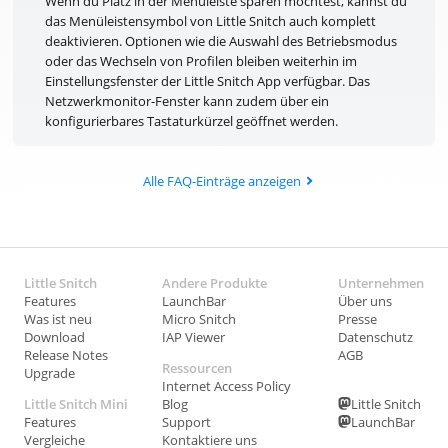
Wenn du Platz in der Menüleiste sparen möchtest, kannst du
das Menüleistensymbol von Little Snitch auch komplett
deaktivieren. Optionen wie die Auswahl des Betriebsmodus
oder das Wechseln von Profilen bleiben weiterhin im
Einstellungsfenster der Little Snitch App verfügbar. Das
Netzwerkmonitor-Fenster kann zudem über ein
konfigurierbares Tastaturkürzel geöffnet werden.
Alle FAQ-Einträge anzeigen
Little Snitch
Andere Produkte
Unternehmen
Features
LaunchBar
Über uns
Was ist neu
Micro Snitch
Presse
Download
IAP Viewer
Datenschutz
Release Notes
AGB
Ressourcen
Upgrade
Internet Access Policy
Little Snitch Mini
Blog
Little Snitch
Features
Support
LaunchBar
Vergleiche
Kontaktiere uns