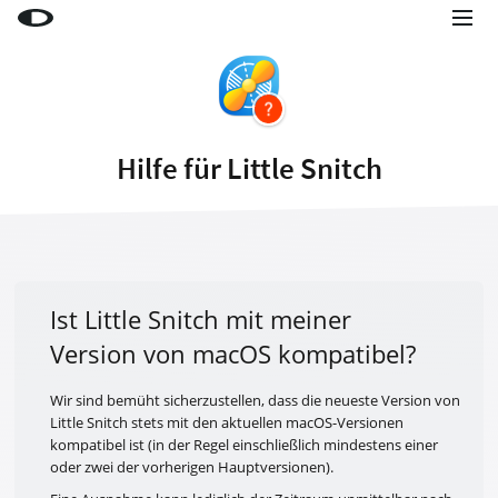
Little Snitch
Little Snitch Mini
Micro Snitch
Hilfe für Little Snitch
LaunchBar
Internet Access Policy Viewer
Mehr Produkte
Shop
Ist Little Snitch mit meiner
Version von macOS kompatibel?
Support
Blog
Wir sind bemüht sicherzustellen, dass die neueste Version von
Little Snitch stets mit den aktuellen macOS-Versionen
kompatibel ist (in der Regel einschließlich mindestens einer
oder zwei der vorherigen Hauptversionen).