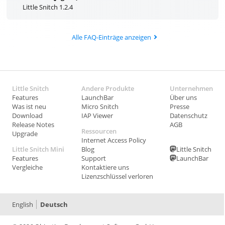
Little Snitch 1.2.4
Alle FAQ-Einträge anzeigen
Little Snitch
Andere Produkte
Unternehmen
Features
LaunchBar
Über uns
Was ist neu
Micro Snitch
Presse
Download
IAP Viewer
Datenschutz
Release Notes
AGB
Ressourcen
Upgrade
Internet Access Policy
Little Snitch Mini
Blog
Little Snitch
Features
Support
LaunchBar
Vergleiche
Kontaktiere uns
Lizenzschlüssel verloren
English
Deutsch