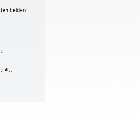
rsten beiden
ig.
gültig.